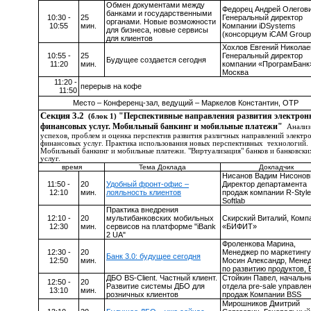
Обмен документами между
Федорец Андрей Олегови
банками и государственными
10:30 -
25
Генеральный директор
органами. Новые возможности
10:55
мин.
Компании
iDSystems
для бизнеса, новые сервисы
(консорциум
iCAM
Group
для клиентов
Хохлов Евгений Николае
10:55 -
25
Генеральный директор
Будущее создается сегодня
11:20
мин.
компании «ПрограмБанк
Москва
11:20 -
перерыв на кофе
11:50
Место – Конференц-зал, ведущий – Маркелов Константин, ОТР
Секция 3.2
"Перспективные направления развития электро
(блок 1)
финансовых услуг. Мобильный банкинг и мобильные платежи"
Анализ
успехов, проблем и оценка перспектив развития различных направлений электр
финансовых услуг. Практика использования новых перспективных технологий.
Мобильный банкинг и мобильные платежи. "Виртуализация" банков и банковски
услуг.
время
Тема Доклада
Докладчик
Нисанов Вадим Нисонов
11:50 -
20
Удобный фронт-офис –
Директор департамента
12:10
мин.
лояльность клиентов
продаж компании
R
-
Style
Softlab
Практика внедрения
12:10 -
20
мультибанковских мобильных
Скирский Виталий,
К
омп
12:30
мин.
сервисов на платформе "
iBank
«БИФИТ»
2
UA
"
Фроленкова Марина,
12:30 -
20
Менеджер по маркетингу
Банк 3.0: будущее сегодня
12:50
мин.
Мосин Александр, Мене
по развитию продуктов,
ДБО
BS
-
Client
. Частный клиент.
Стойкин Павел, начальн
12:50 -
20
Развитие системы ДБО для
отдела
pre
-
sale
управле
13:10
мин.
розничных клиентов
продаж Компании
BSS
Мирошников Дмитрий