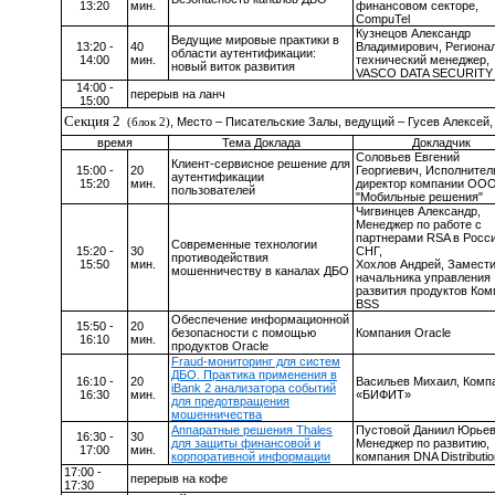
13:20
мин.
финансовом секторе,
CompuTel
Кузнецов Александр
Ведущие мировые практики в
13:20 -
40
Владимирович, Региона
области аутентификации:
14:00
мин.
технический менеджер,
новый виток развития
VASCO
DATA
SECURITY
14:00 -
перерыв на ланч
15:00
Секция 2
(блок 2)
, Место – Писательские Залы, ведущий – Гусев Алексей
время
Тема Доклада
Докладчик
Соловьев Евгений
Клиент-сервисное решение для
15:00 -
20
Георгиевич, Исполните
аутентификации
15:20
мин.
директор компании ОО
пользователей
"Мобильные решения"
Чигвинцев Александр,
Менеджер по работе с
партнерами
RSA
в Росс
Современные технологии
15:20 -
3
0
СНГ,
противодействия
15:
50
мин.
Хохлов Андрей, Замест
мошенничеству в каналах ДБО
начальника управления
развития продуктов Ком
BSS
Обеспечение информационной
15:
50
-
20
безопасности с помощью
Компания
Oracle
1
6
:
1
0
мин.
продуктов
Oracle
Fraud-мониторинг для систем
ДБО. Практика применения в
16:10 -
20
Васильев Михаил,
К
омп
iBank 2 анализатора событий
16:30
мин.
«БИФИТ»
для предотвращения
мошенничества
Аппаратные решения Thales
Пустовой Даниил Юрьев
16:30 -
30
для защиты финансовой и
Менеджер по развитию,
17:00
мин.
корпоративной информации
компания DNA Distributio
17:00 -
перерыв на кофе
17:30