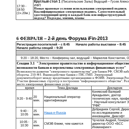
Круглый стол 1
(
Писательские Залы
) Ведущий –
Гусев Алекс
ИФП
17:30 -
Новые правовые условия использования электронной подписи.
18:50
Квалифицированная электронная подпись. Самостоятельный
(1ч.20м.)
удостоверяющий центр в каждый банк или инфраструктурный
подход? Подходы, мнения, планы
6 ФЕВРАЛЯ
– 2-й день Форума iFin-2013
Регистрация посетителей – с 8:45 Начало работы выставки – 8:
Начало работы секций – 9:20
9:20 – 18:20, Место – Конференц-зал, ведущий – Маркелов Константин, 
Секция 3.1
"Электронное правительство и информационное общество
возможности банков и перспективы электронных финансовых услуг"
Возможности развития "электронного правительства" для банков РФ. СМЭВ наб
обороты. 210-ФЗ. Взаимодействие банков с ГИС ГМП. Электронный
документооборот между кредитными организациями и ФОИВ. Электронная Рос
Участие финансовых структур в построении "информационного общества". Рол
место электронных финансовых услуг.
время
Тема Доклада
Докладчик
Конявский Валерий
Аркадьевич, доктор
20
Национальный оператор
9:20 - 9:40
технических наук, проф
мин.
идентификации
- Научный консультант 
"РФК"
Добриднюк Сергей, Дире
9:40 -
25
Наша e-Russia
по исследованиям и
10:05
мин.
инновациям, Диасофт
Чучелов Андрей, Генера
10:05 -
25
СМЭВ ближе, чем кажется
директор ООО «БСС
10:30
мин.
Инжиниринг»