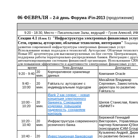
06 ФЕВРАЛЯ
– 2-й день Форума iFin-2013
(продолжение)
9:20 - 18:30, Место – Писательские Залы, ведущий – Гусев Алексей, И
Секция 4.1
"Инфраструктура электронных финансовых услуг
(блок 1)
Сети, сервисы, аутсорсинг, облачные технологии, интеграция"
Тенденц
развития современной инфраструктуры электронных финансовых услуг.
Использование новых подходов и технологий. Аутсорсинг. Облачные технолог
Новые ИТ архитектуры для высоконагруженных on-line систем. Централизация,
поддержка работы территориально-распределенных банков. Интеграция с друг
автоматизированными системами финансовой организации. Использование CR
для повышения эффективности и адаптивности электронных финансовых услуг.
время
Тема Доклада
Докладчик
20
Корпоративное хранилище
9:20 - 9:40
Компания
Oracle
мин.
данных
Михайлов Владимир
9:40 -
20
Faktura
.
ru
: аутсорсинг с
Сергеевич, Заместитель
10:00
мин.
индивидуальным подходом
директора по развитию
Faktura.ru
iBank 2 как сервис – новая
концепция электронного
10:00 -
20
банкинга. Сокращаем
Шилов Станислав,
К
омп
10:20
мин.
издержки, повышаем
«БИФИТ»
надежность, сохраняем
контроль
Бережной Геннадий
10:20 -
20
Инфраструктура современного
Викторович, Управлявш
10:40
мин.
розничного банка
партнер Компании
iQSto
(консорциум
iCAM
Grou
Кузьменко Андрей, Дире
10:40 -
20
Инвестиционная банковская
по развитию бизнеса в