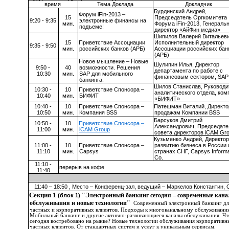
время
Тема Доклада
Докладчик
Бурдинский Андрей,
Форум iFin-2013 –
15
Председатель Оргкомитета
9:
2
0 - 9:35
электронные финансы на
мин.
Форума iFin-2013, Генераль
подъеме!
директор «АйФин медиа»
Шипилов Валерий Витальеви
15
Приветствие Ассоциации
Исполнительный директор
9:35 - 9:50
мин.
российских банков (АРБ)
Ассоциации российских бан
(АРБ)
Новое мышление – Новые
Шулипин Илья, Директор
9:50 -
40
возможности. Решения
департамента по работе с
10
:30
мин.
SAP для мобильного
финансовым сектором, SAP
банкинга.
Шилов Станислав, Руководи
10:30 -
10
Приветствие Спонсора –
аналитического отдела, ком
10:40
мин.
БИФИТ
«БИФИТ»
10:40 -
10
Приветствие Спонсора –
Патешман Виталий, Директо
10:50
мин.
Компания
BSS
продажам Компании
BSS
Барсуков Дмитрий
10:
5
0 -
10
Приветствие Спонсора –
Александрович, Председате
1
1
:
0
0
мин.
iCAM Group
совета директоров iCAM Gr
Кузьменко Андрей, Директор
1
1
:
0
0 -
10
Приветствие Спонсора –
развитию бизнеса в России 
11:
1
0
мин.
Capsys
странах СНГ, Capsys Informa
Co.
11:10 -
перерыв на кофе
11:40
11:40 – 18:50 , Место – Конференц-зал, ведущий – Маркелов Константин,
Секция 1
"Электронный банкинг сегодня – современные кан
(блок 1)
обслуживания и новые технологии"
Современный электронный банкинг дл
частных и корпоративных клиентов. Подходы к многоканальному обслуживани
Мобильный банкинг и другие активно-развивающиеся каналы обслуживания. Чт
сегодня востребовано на рынке? Новые технологии обслуживания корпоративн
частных клиентов. От стандартных систем и услуг к уникальным сервисам.