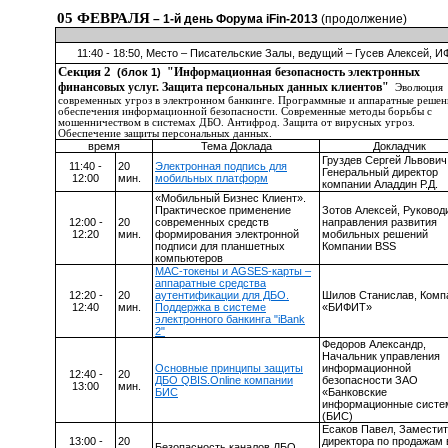
05 ФЕВРАЛЯ
– 1-й день Форума iFin-2013
(продолжение)
11:40 - 18:50, Место – Писательские Залы, ведущий – Гусев Алексей, И
Секция 2
"Информационная безопасность электронных
(блок 1)
финансовых услуг. Защита персональных данных клиентов"
Эволюция
современных угроз в электронном банкинге. Программные и аппаратные решен
обеспечения информационной безопасности. Современные методы борьбы с
мошенничеством в системах ДБО. Антифрод. Защита от вирусных угроз.
Обеспечение защиты персональных данных.
время
Тема Доклада
Докладчик
Груздев Сергей Львович
11:40 -
20
Электронная подпись для
Генеральный директор
12:00
мин.
мобильных платформ
компании Аладдин Р.Д.
«Мобильный Бизнес Клиент».
Практическое применение
Зотов Алексей, Руковод
12:00 -
20
современных средств
направления развития
12:20
мин.
формирования электронной
мобильных решений
подписи для планшетных
Компании
BSS
компьютеров
MAC-токены и AGSES-карты –
аппаратные средства
12:20 -
20
аутентификации для ДБО.
Шилов Станислав,
К
омп
12:40
мин.
Поддержка в системе
«БИФИТ»
электронного банкинга "iBank
2"
Федоров Александр,
Начальник управления
Основные принципы защиты
информационной
12:40 -
20
ДБО QBIS.Online компании
безопасности ЗАО
13:00
мин.
БИС
«Банковские
информационные сист
(БИС)
Есаков Павел, Замести
13:00 -
20
директора по продажам 
Безопасность каналов ДБО