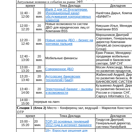
Актуальные новинки и события на рынке ЭФУ.
время
Тема Доклада
Докладчик
iBank 2 для 1С:Бухгалтерии.
11:40 -
20
Инновационный канал
Налётова Дарья,
К
омпа
12:00
мин.
обслуживания корпоративных
«БИФИТ»
клиентов
Новые возможности систем
12:00 -
20
Никушин Илья, Менедж
ДБО для юридических лиц от
12:20
мин.
Компании
BSS
Компании
BSS
Мирошников Дмитрий
Сергеевич, Генеральны
12:20 -
20
Новые каналы ДБО – бизнес на
директор Компании
12:40
мин.
кончиках пальцев
iSimpleLab
(консорциу
Group
)
Ерин Роман, Менеджер 
12:40 -
20
продажам мобильных
Мобильные финансы
13:00
мин.
решений в банковском
секторе, SAP СНГ
13:00 -
20
Мосин Александр, Мен
Современное ДБО
13:20
мин.
по развитию продуктов
Жабинский Андрей, Дир
13:20 -
20
Аутсорсинг банковских
по развитию бизнеса, 
13:40
мин.
технологий (SaaS)
БАНКОВСКИЕ СИСТЕ
Кузьменко Андрей, Дир
13:40 -
20
Электронный банкинг – вызовы
по развитию бизнеса в
14:00
мин.
и возможности
России и странах СНГ,
Capsys
Informatics
Co
.
14:00 -
перерыв на ланч
15:00
Секция 1
(блок 2)
Место – Конференц-зал, ведущий – Маркелов Константи
ОТР
время
Тема Доклада
Докладчик
Гондусов Дмитрий,
15:00 -
20
TOP-10 основных тенденций
Генеральный директор,
15:20
мин.
2012 года в интернет-банкинге
система
HandyBank
18+. Взрослые решения для