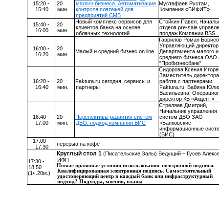
15:20 -
20
малого бизнеса. Автоматизация
Мустафаев Рустам,
15:
40
мин.
контроля платежей для
К
омпания «БИФИТ»
предприятий СМБ
Новый комплекс сервисов для
Стойкин Павел, Началь
15:
40
-
20
клиентов банка на основе
отдела
pre
-
sale
управл
1
6
:
0
0
мин.
облачных технологий
продаж Компании
BSS
Гаврилов Роман Борисо
Управляющий директор
16:00 -
20
Малый и средний бизнес
on
line
Департамента малого и
16:20
мин.
среднего бизнеса ОАО
"Пробизнесбанк"
Сидорова Ксения Игоре
Заместитель директора
16:20 -
20
Faktura
.
ru
сегодня: сервисы и
работе с партнерами
16:40
мин.
партнеры
Faktura
.
ru
, Бабина Юли
Васильевна, Операцио
директор КБ «Акцепт»
Стреляев Дмитрий,
Начальник управления
16:40 -
20
Перспективы развития систем
систем ДБО ЗАО
17:00
мин.
ДБО: подход компании БИС
«Банковские
информационные сист
(БИС)
17:00 -
перерыв на кофе
17:30
Круглый стол 1
(
Писательские Залы
) Ведущий –
Гусев Алексе
ИФП
17:30 -
Новые правовые условия использования электронной подписи.
18:50
Квалифицированная электронная подпись. Самостоятельный
(1ч.20м.)
удостоверяющий центр в каждый банк или инфраструктурный
подход? Подходы, мнения, планы