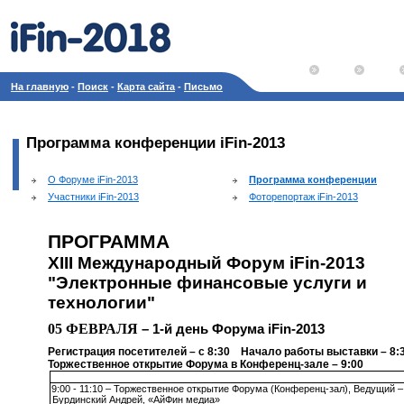
На главную
-
Поиск
-
Карта сайта
-
Письмо
Программа конференции iFin-2013
О Форуме iFin-2013
Программа конференции
Участники iFin-2013
Фоторепортаж iFin-2013
ПРОГРАММА
XIII
Международный Форум iFin-2013
"Электронные финансовые услуги и
технологии"
05 ФЕВРАЛЯ
– 1-й день Форума iFin-2013
Регистрация посетителей – с 8:30 Начало работы выставки – 8:
Торжественное открытие Форума в Конференц-зале – 9:00
9:00 - 11:10 – Торжественное открытие Форума (Конференц-зал), Ведущий –
Бурдинский Андрей, «
АйФин медиа»