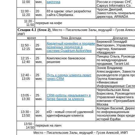
11:00
мин.
карточка
России и странах СНГ,
Capsys
Informatics
Co
.
Чурсин Дмитрий,
11:00 -
20
83 в одном: опыт разработки
Заместитель генерально
11:20
мин.
сайта Сбербанка
директора,
ARMADA
11:20 -
перерыв на кофе
11:50
Секция 4.1
(блок 2)
, Место – Писательские Залы, ведущий – Гусев Алекс
ИФП
время
Тема Доклада
Докладчик
Бережной Геннадий
Кредитный конвейер и продажи
11:50 -
25
Викторович, Управляющ
розничных продуктов в
12:15
мин.
партнер, Компания
системе Quadrium ActiveView
«Квадриум»
Пинцеш Ольга, Руковод
12:15 -
25
Комплексное банковское
по международным
12:40
мин.
решение
продажам,
Tarant
Ltd.
Зонов Владимир
Александрович, Замест
12:40 -
25
Путь к сердцу клиента лежит
руководителя отдела пр
13:05
мин.
через CRM
Группа Компаний
«Финансовые
Информационные Сист
Чернобыльская Анна
Борисовна, Руководител
13:
05
-
25
CRM-роботы «вкалывают» в
Управления маркетинга
13:30
мин.
битве банков за клиента
компании «ПрограмБанк
Москва
Колядин Василий, Дирек
13:30 -
20
eID
- новый способ удаленной
по информационным
13:50
мин.
идентификации клиента
технологиям бюро кред
историй
Equifax
13:50 -
перерыв на ланч
14:50
Место – Писательские Залы, ведущий – Гусев Алексей, ИФП