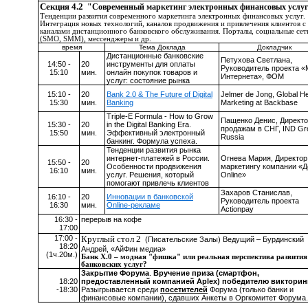
Секция 4.2
"Современный маркетинг электронных финансовых услу
Тенденции развития современного маркетинга электронных финансовых услуг.
Интеграция новых технологий, каналов продвижения и привлечения клиентов с
каналами дистанционного банковского обслуживания. Порталы, социальные сет
(SMO, SMM), мессенджеры и др.
время
Тема Доклада
Докладчик
Дистанционные банковские
Петухова Светлана,
14:50 -
20
инструменты для оплаты
Руководитель проекта «
15:10
мин.
онлайн покупок товаров и
Интернета», ФОМ
услуг: состояние рынка
15:10 -
20
Bank 2.0 & The Future of Digital
Jelmer de Jong, Global H
15:30
мин.
Banking
Marketing at Backbase
Triple-E Formula - How to Grow
Пащенко Денис, Директо
15:30 -
20
in the Digital Banking Era.
продажам в СНГ,
IND
Gr
15:50
мин
.
Эффективный электронный
Russia
банкинг. Формула успеха.
Тенденции развития рынка
интернет-платежей в России.
Огнева Мария, Директор
15:50 -
20
Особенности продвижения
маркетингу компании «Д
16:10
мин
.
услуг. Решения, который
Online
»
помогают привлечь клиентов
Захаров Станислав,
16:10 -
20
Инновации в банковской
Руководитель проекта
16:30
мин.
Online-рекламе
Actionpay
16:30 -
перерыв на кофе
17:00
17:00 -
Круглый стол 2
(Писательские Залы) Ведущий – Бурдинский
18:20
Андрей, «АйФин медиа»
(1ч.20м.)
Банк Х.0 – модная "фишка" или реальная перспектива развития
банковских услуг?
Закрытие Форума
.
Вручение приза (смартфон,
18:20
предоставленный компанией
Aplex
) победителю виктори
-18:30
Разыгрывается среди
посетителей
Форума (только банки и
финансовые компании), сдавших Анкеты в Оргкомитет Форума.