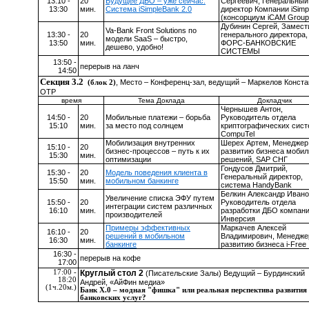
13:10 -
20
Будущее ДБО – уже сейчас.
Сергеевич, Генеральный
13:30
мин.
Система iSimpleBank 2.0
директор Компании
iSimp
(консорциум
iCAM
Group
Дубинин Сергей, Замест
Va
-
Bank
Front
Solutions
по
13:30 -
20
генерального директора,
модели
SaaS
– быстро,
13:50
мин.
ФОРС-БАНКОВСКИЕ
дешево, удобно!
СИСТЕМЫ
13:50 -
перерыв на ланч
14:50
Секция 3.2
, Место – Конференц-зал, ведущий – Маркелов Конста
(блок 2)
ОТР
время
Тема Доклада
Докладчик
Чернышев Антон,
14:50 -
20
Мобильные платежи – борьба
Руководитель отдела
15:10
мин.
за место под солнцем
криптографических сист
CompuTel
Мобилизация внутренних
Шерех Артем, Менеджер
15:10 -
20
бизнес-процессов – путь к их
развитию бизнеса моби
15:30
мин.
оптимизации
решений,
SAP
СНГ
Гондусов Дмитрий,
15:30 -
20
Модель поведения клиента в
Генеральный директор,
15:50
мин.
мобильном банкинге
система
HandyBank
Белкин Александр Ивано
Увеличение списка ЭФУ путем
15:50 -
20
Руководитель отдела
интеграции систем различных
16:10
мин.
разработки ДБО компан
производителей
Инверсия
Примеры эффективных
Маркачев Алексей
16:10 -
20
решений в мобильном
Владимирович, Менедже
16:30
мин.
банкинге
развитию бизнеса
i
-
Free
16:30 -
перерыв на кофе
17:00
17:00 -
Круглый стол 2
(Писательские Залы)
Ведущий – Бурдинский
18:20
Андрей, «АйФин медиа»
(1ч.20м.)
Банк Х.0 – модная "фишка" или реальная перспектива развития
банковских услуг?