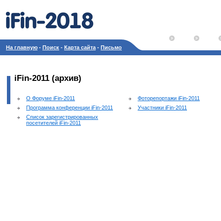
На главную
-
Поиск
-
Карта сайта
-
Письмо
iFin-2011 (архив)
О Форуме iFin-2011
Фоторепортажи iFin-2011
Программа конференции iFin-2011
Участники iFin-2011
Список зарегистрированных
посетителей iFin-2011