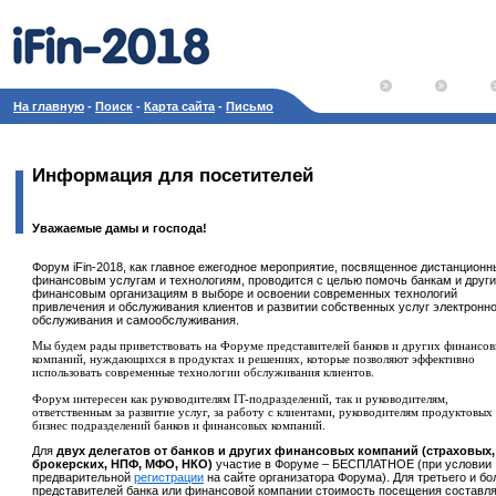
На главную
-
Поиск
-
Карта сайта
-
Письмо
Информация для посетителей
Уважаемые дамы и господа!
Форум iFin-2018, как главное ежегодное мероприятие, посвященное дистанцион
финансовым услугам и технологиям, проводится с целью помочь банкам и друг
финансовым организациям в выборе и освоении современных технологий
привлечения и обслуживания клиентов и развитии собственных услуг электронно
обслуживания и самообслуживания.
Мы будем рады приветствовать на Форуме представителей банков и других финансо
компаний, нуждающихся в продуктах и решениях, которые позволяют эффективно
использовать современные технологии обслуживания клиентов.
Форум интересен как руководителям IT-подразделений, так и руководителям,
ответственным за развитие услуг, за работу с клиентами, руководителям продуктовых
бизнес подразделений банков и финансовых компаний.
Для
двух делегатов от банков и других финансовых компаний (страховых,
брокерских, НПФ, МФО, НКО)
участие в Форуме – БЕСПЛАТНОЕ (при условии
предварительной
регистрации
на сайте организатора Форума). Для третьего и бо
представителей банка или финансовой компании стоимость посещения составл