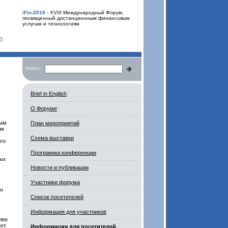
iFin-2018
- XVIII Международный Форум,
посвященный дистанционным финансовым
услугам и технологиям
поиск:
Brief in English
О Форуме
ным
План мероприятий
им
Схема выставки
го
Программа конференции
вых
Новости и публикации
Участники форума
 и
Список посетителей
Информация для участников
лее
яет
Информация для посетителей