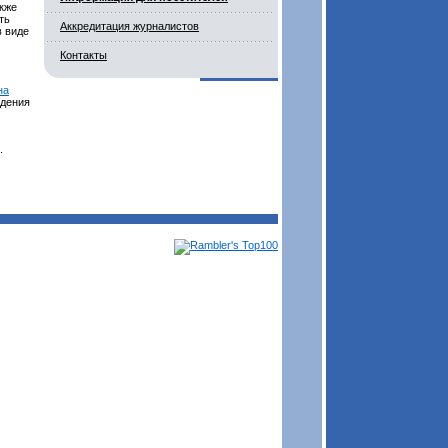
акже
ть
Аккредитация журналистов
в виде
Контакты
на
юдения
.