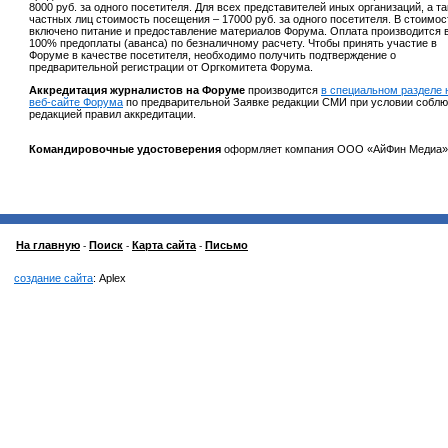
8000 руб. за одного посетителя. Для всех представителей иных организаций, а т
частных лиц стоимость посещения – 17000 руб. за одного посетителя. В стоимос
включено питание и предоставление материалов Форума. Оплата производится 
100% предоплаты (аванса) по безналичному расчету. Чтобы принять участие в
Форуме в качестве посетителя, необходимо получить подтверждение о
предварительной регистрации от Оргкомитета Форума.
Аккредитация журналистов на Форуме
производится
в специальном разделе 
веб-сайте Форума
по предварительной Заявке редакции СМИ при условии собл
редакцией правил аккредитации.
Командировочные удостоверения
оформляет компания ООО «АйФин Медиа»
На главную
Поиск
Карта сайта
Письмо
-
-
-
создание сайта
: Aplex