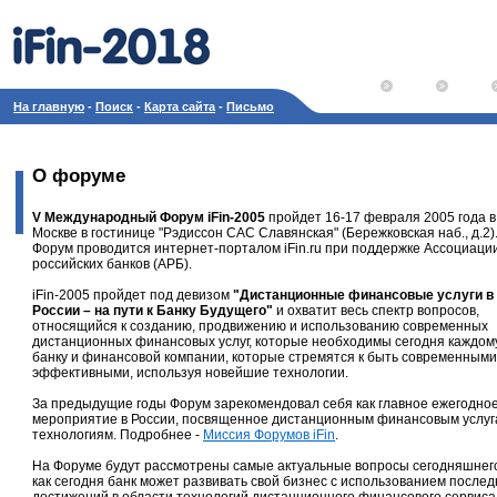
На главную
-
Поиск
-
Карта сайта
-
Письмо
О форуме
V Международный Форум iFin-2005
пройдет 16-17 февраля 2005 года в
Москве в гостинице "Рэдиссон САС Славянская" (Бережковская наб., д.2)
Форум проводится интернет-порталом iFin.ru при поддержке Ассоциаци
российских банков (АРБ).
iFin-2005 пройдет под девизом
"Дистанционные финансовые услуги в
России – на пути к Банку Будущего"
и охватит весь спектр вопросов,
относящийся к созданию, продвижению и использованию современных
дистанционных финансовых услуг, которые необходимы сегодня каждом
банку и финансовой компании, которые стремятся к быть современными
эффективными, используя новейшие технологии.
За предыдущие годы Форум зарекомендовал себя как главное ежегодно
мероприятие в России, посвященное дистанционным финансовым услуг
технологиям. Подробнее -
Миссия Форумов iFin
.
На Форуме будут рассмотрены самые актуальные вопросы сегодняшнего
как сегодня банк может развивать свой бизнес с использованием послед