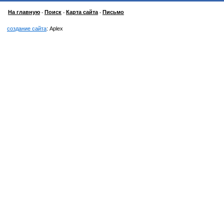
На главную
Поиск
Карта сайта
Письмо
-
-
-
создание сайта
: Aplex