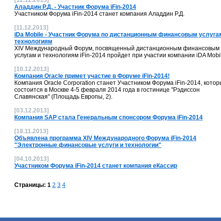
[12.12.2013]
Аладдин Р.Д. - Участник Форума iFin-2014
Участником Форума iFin-2014 станет компания Аладдин Р.Д.
[11.12.2013]
iDa Mobile - Участник Форума по дистанционным финансовым услуга
технологиям
XIV Международный Форум, посвященный дистанционным финансовым
услугам и технологиям iFin-2014 пройдет при участии компании iDA Mobi
[10.12.2013]
Компания Oracle примет участие в Форуме iFin-2014!
Компания Oracle Corporation станет Участником Форума iFin-2014, кото
состоится в Москве 4-5 февраля 2014 года в гостинице "Рэдиссон
Славянская" (Площадь Европы, 2).
[03.12.2013]
Компания SAP стала Генеральным спонсором Форума iFin-2014
[18.11.2013]
Объявлена программа XIV Международного Форума iFin-2014
"Электронные финансовые услуги и технологии"
[04.10.2013]
Участником Форума iFin-2014 станет компания еКассир
Страницы:
1
2
3
4