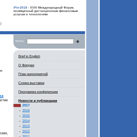
iFin-2018
- XVIII Международный Форум,
посвященный дистанционным финансовым
услугам и технологиям
поиск:
Brief in English
О Форуме
и»
План мероприятий
Схема выставки
Программа конференции
18
астии
Новости и публикации
2017
2016
2015
2014
2013
2012
скве,
2011