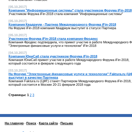
[05.10.2017]
Компания "Информационные системы" стала участником Форума iFin-2018
Участником Форума iFin-2018 стала компания "Информационные системы"
[05.10.2017]
Компания Квадриум - Партнер Международного Форума iFin-2018
На Форуме iFin-2018 компания Квадриум выступит в статусе Партнера
[05.10.2017]
Участником Форума iFin-2018 стала компания Фродекс
Компания Фродекс подтвердила, что примет участие в работе Международного 
"Электронные финансовые услуги и технологии" iFin-2018
[04.10.2017]
Компания ЮниСаб стала участником Форума iFin-2018
Компания ЮниСаб примет участие в работе Международного Форума iFin-2018,
который состоится в феврале следующего года
[03.10.2017]
На Форуме "Электронные финансовые услуги и технологии" Faktura.ru (Ц
выступит в качестве Партнера
Компания Faktura.ru (ЦФТ) станет Партнером Международного Форума iFin-2018,
который состоится в Москве 20-21 февраля 2018 года
Страницы:
1
2
3
На главную
Поиск
Карта сайта
Письмо
-
-
-