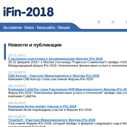
На главную
-
Поиск
-
Карта сайта
-
Письмо
Новости и публикации
[27.11.2017]
Стартовала подготовка к восемнадцатому Форуму iFin-2018
20-21 февраля 2018 г. в Москве (гостиница "Рэдиссон Славянская") пройдет XVIII
Международный форум iFin-2018 «Электронные финансовые услуги и технологи
[11.10.2017]
СКБ Контур - Участник Международного Форума iFin-2018
Компания СКБ-Контур стала участником Форума iFin-2018
[09.10.2017]
Компания СэйфТек стала Участником XVIII Международного Форума iFin-20
Форум iFin-2018 "Электронные финансовые услуги и технологии" пройдет при уч
компании СэйфТек
[06.10.2017]
Компания Актив примет участие в iFin-2018
Компания Актив подтвердила участие в Форуме iFin-2018
[05.10.2017]
TmaxSoft - Участник Международного Форума iFin-2018
Участником Форума iFin-2018, который пройдет в феврале следующего года в Мо
стала компания TmaxSoft