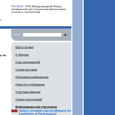
iFin-2018
- XVIII Международный Форум,
посвященный дистанционным финансовым
услугам и технологиям
поиск:
f
Brief in English
О Форуме
ь на
План мероприятий
Схема выставки
Программа конференции
Новости и публикации
Участники форума
Список посетителей
Информация для участников
Запрос условий участия (Request for
Conditions of Participation)