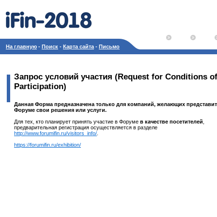
На главную
-
Поиск
-
Карта сайта
-
Письмо
Запрос условий участия (Request for Conditions o
Participation)
Данная Форма предназначена только для компаний, желающих представит
Форуме свои решения или услуги.
Для тех, кто планирует принять участие в Форуме
в качестве посетителей
,
предварительная регистрация осуществляется в разделе
http://www.forumifin.ru/visitors_info/
.
https://forumifin.ru/exhibition/