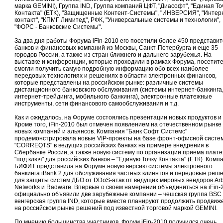
марка GEMINI), Группа IND, Группа компаний ЦФТ, "Диасофт", "Единая То
Контакта" (ЕТК), "Защищенные Контент-Системы", "ИНВЕРСИЯ", "Интер
контакт", "КПМГ Лимитед", РФК, "Универсальные системы и технологии",
"ФОРС - Банковские Системы".
За два дня работы Форума iFin-2010 его посетили более 450 представи
банков и финансовых компаний из Москвы, Санкт-Петербурга и еще 35
городов России, а также из стран ближнего и дальнего зарубежья. На
выставке и конференции, которые проходили в рамках Форума, посетит
смогли получить самую подробную информацию обо всех наиболее
передовых технологиях и решениях в области электронных финансов,
которые представлены на российском рынке: различные системы
дистанционного банковского обслуживания (системы интернет-банкинга
интернет-трейдинга, мобильного банкинга), электронные платежные
инструменты, сети финансового самообслуживания и т.д.
Как и ожидалось, на Форуме состоялись презентации новых продуктов и у
Кроме того, iFin-2010 был отмечен появлением на отечественном рынке
новых компаний и альянсов. Компания "Банк Софт Системс"
продемонстрировала новые VIP-проекты на базе фронт-офисной систе
"CORREQTS" в ведущих российских банках на примере внедрения в
Сбербанке России, а также новую систему по организации приема плат
"под ключ" для российских банков – "Единую Точку Контакта" (ЕТК). Комп
БИФИТ представила на Форуме новую версию системы электронного
банкинга iBank 2 для обслуживания частных клиентов и передовые реш
для защиты систем ДБО от DDoS-атак от ведущих мировых вендоров Ar
Networks и Radware. Впервые о своем намерении объединиться на iFin-
официально объявили две зарубежные компании – чешская группа BSC
венгерская группа IND, которые вместе планируют продолжить продвиж
на российском рынке решений под известной торговой маркой GEMINI.
По мнению большинства участников, Форум iFin-2010 получился очень