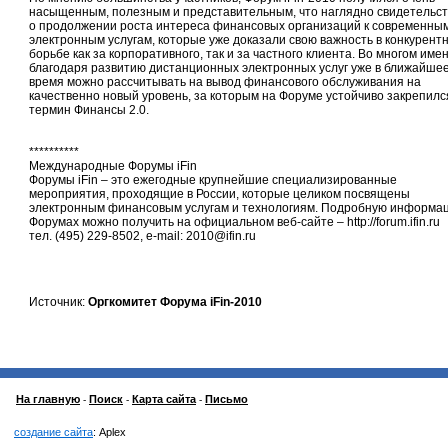
насыщенным, полезным и представительным, что наглядно свидетельст
о продолжении роста интереса финансовых организаций к современны
электронным услугам, которые уже доказали свою важность в конкурент
борьбе как за корпоративного, так и за частного клиента. Во многом име
благодаря развитию дистанционных электронных услуг уже в ближайше
время можно рассчитывать на вывод финансового обслуживания на
качественно новый уровень, за которым на Форуме устойчиво закрепилс
термин Финансы 2.0.
**********
Международные Форумы iFin
Форумы iFin – это ежегодные крупнейшие специализированные
мероприятия, проходящие в России, которые целиком посвящены
электронным финансовым услугам и технологиям. Подробную информа
Форумах можно получить на официальном веб-сайте – http://forum.ifin.ru
тел. (495) 229-8502, e-mail: 2010@ifin.ru
Источник:
Оргкомитет Форума iFin-2010
На главную
Поиск
Карта сайта
Письмо
-
-
-
создание сайта
: Aplex