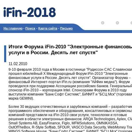
На главную
-
Поиск
-
Карта сайта
-
Письмо
Итоги Форума iFin-2010 "Электронные финансов
услуги в России. Десять лет спустя"
11.02.2010
9-10 февраля 2010 года в Москве в гостинице "Рэдиссон САС Славянска
прошел юбилейный X Международный Форум iFin-2010 "Электронные
финансовые услуги в России. Десять лет спустя". Организатор Форума –
финансовый Интернет-портал iFin.ru (компания "АйФин медиа"). Форум
проводился при поддержке Ассоциации российских банков. Генеральны
спонсор iFin-2010 – корпорация Intel. Спонсорами Форума в 2010 году
выступили компании "Банк Софт Системс", БИФИТ и "БСЦ Мск" (торгова
марка GEMINI).
Более 30 ведущих отечественных и зарубежных компаний – разработчи
программного обеспечения и оборудования, консалтинговых и сервисны
компаний представили на iFin-2010 свои услуги, технологии и готовые
решения в области электронных финансов: ARQA Technologies, Aplex, C
Small Systems AB, EasyFinance, Figlo, MFMSolutions, OMNIKASSA,
OutOfTheBox, R-Style Softlab, SFOUR, VASCO Data Security, WebMoney Tran
WINGS Software House, "Банк Софт Системс", БИФИТ, "БСЦ Мск" (торгов