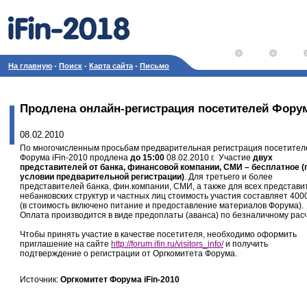
На главную
-
Поиск
-
Карта сайта
-
Письмо
Продлена онлайн-регистрация посетителей Фору
08.02.2010
По многочисленным просьбам предварительная регистрация посетител
Форума iFin-2010 продлена
до 15:00
08.02.2010 г. Участие
двух
представителей от банка, финансовой компании, СМИ – бесплатное (
условии предварительной регистрации)
. Для третьего и более
представителей банка, фин.компании, СМИ, а также для всех представи
небанковских структур и частных лиц стоимость участия составляет 4000
(в стоимость включено питание и предоставление материалов Форума).
Оплата производится в виде предоплаты (аванса) по безналичному расч
Чтобы принять участие в качестве посетителя, необходимо оформить
приглашение на сайте
http://forum.ifin.ru/visitors_info/
и получить
подтверждение о регистрации от Оргкомитета Форума.
Источник:
Оргкомитет Форума iFin-2010