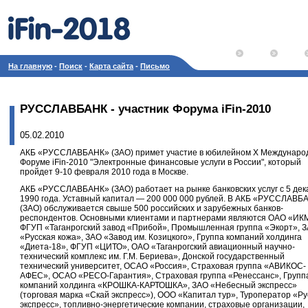
На главную
-
Поиск
-
Карта сайта
-
Письмо
РУССЛАВБАНК - участник Форума iFin-2010
05.02.2010
АКБ «РУССЛАВБАНК» (ЗАО) примет участие в юбилейном X Междунаро
Форуме iFin-2010 "Электронные финансовые услуги в России", который
пройдет 9-10 февраля 2010 года в Москве.
АКБ «РУССЛАВБАНК» (ЗАО) работает на рынке банковских услуг с 5 дек
1990 года. Уставный капитал — 200 000 000 рублей. В АКБ «РУССЛАВБ
(ЗАО) обслуживается свыше 500 российских и зарубежных банков-
респондентов. Основными клиентами и партнерами являются ОАО «ИК
ФГУП «Таганрогский завод «Прибой», Промышленная группа «Экорт», 
«Русская кожа», ЗАО «Завод им. Козицкого», Группа компаний холдинга
«Диета-18», ФГУП «ЦИТО», ОАО «Таганрогский авиационный научно-
технический комплекс им. Г.М. Бериева», Донской государственный
технический университет, ОСАО «Россия», Страховая группа «АВИКОС-
АФЕС», ОСАО «РЕСО-Гарантия», Страховая группа «Ренессанс», Групп
компаний холдинга «КРОШКА-КАРТОШКА», ЗАО «Небесный экспресс»
(торговая марка «Скай экспресс»), ООО «Капитал тур», Туроператор «Ру
экспресс», топливно-энергетические компании, страховые организации,