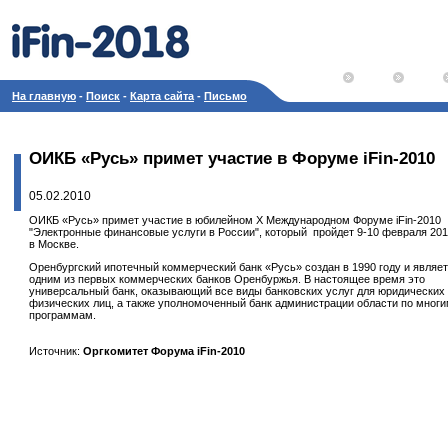
На главную
-
Поиск
-
Карта сайта
-
Письмо
ОИКБ «Русь» примет участие в Форуме iFin-2010
05.02.2010
ОИКБ «Русь» примет участие в юбилейном X Международном Форуме iFin-2010
"Электронные финансовые услуги в России", который пройдет 9-10 февраля 201
в Москве.
Оренбургский ипотечный коммерческий банк «Русь» создан в 1990 году и являе
одним из первых коммерческих банков Оренбуржья. В настоящее время это
универсальный банк, оказывающий все виды банковских услуг для юридических
физических лиц, а также уполномоченный банк администрации области по мног
программам.
Источник:
Оргкомитет Форума iFin-2010