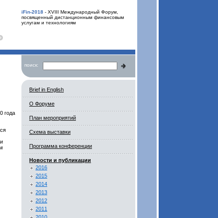
iFin-2018
- XVIII Международный Форум,
посвященный дистанционным финансовым
услугам и технологиям
поиск:
Brief in English
О Форуме
0 года
План мероприятий
тся
Схема выставки
 и
Программа конференции
им
Новости и публикации
2016
2015
2014
2013
2012
2011
2010