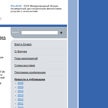
iFin-2018
- XVIII Международный Форум,
посвященный дистанционным финансовым
услугам и технологиям
поиск:
011
Brief in English
О Форуме
аля
План мероприятий
Схема выставки
СТЭК
Программа конференции
ты
елей
Новости и публикации
2016
й
2015
2014
2013
2012
2011
2010