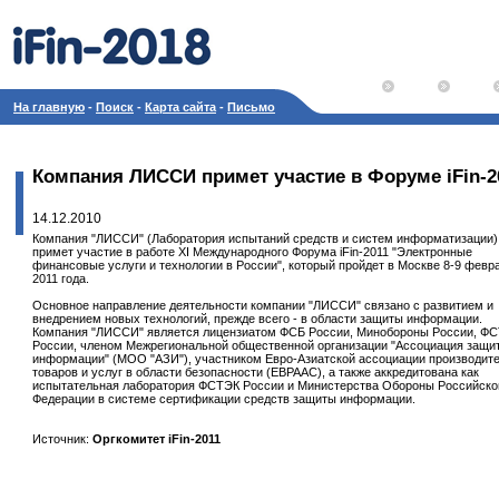
На главную
-
Поиск
-
Карта сайта
-
Письмо
Компания ЛИССИ примет участие в Форуме iFin-2
14.12.2010
Компания "ЛИССИ" (Лаборатория испытаний средств и систем информатизации)
примет участие в работе XI Международного Форума iFin-2011 "Электронные
финансовые услуги и технологии в России", который пройдет в Москве 8-9 февр
2011 года.
Основное направление деятельности компании "ЛИССИ" связано с развитием и
внедрением новых технологий, прежде всего - в области защиты информации.
Компания "ЛИССИ" является лицензиатом ФСБ России, Минобороны России, Ф
России, членом Межрегиональной общественной организации "Ассоциация защи
информации" (МОО "АЗИ"), участником Евро-Азиатской ассоциации производит
товаров и услуг в области безопасности (ЕВРААС), а также аккредитована как
испытательная лаборатория ФСТЭК России и Министерства Обороны Российско
Федерации в системе сертификации средств защиты информации.
Источник:
Оргкомитет iFin-2011