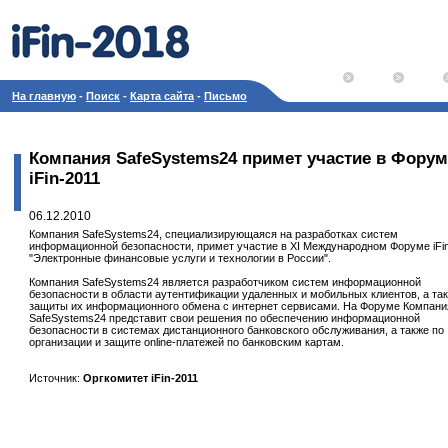
На главную
-
Поиск
-
Карта сайта
-
Письмо
Компания SafeSystems24 примет участие в Форум
iFin-2011
06.12.2010
Компания SafeSystems24, специализирующаяся на разработках систем
информационной безопасности, примет участие в XI Международном Форуме iFi
"Электронные финансовые услуги и технологии в России".
Компания SafeSystems24 является разработчиком систем информационной
безопасности в области аутентификации удаленных и мобильных клиентов, а та
защиты их информационного обмена с интернет сервисами. На Форуме Компани
SafeSystems24 представит свои решения по обеспечению информационной
безопасности в системах дистанционного банковского обслуживания, а также по
организации и защите online-платежей по банковским картам.
Источник:
Оргкомитет iFin-2011