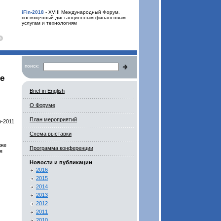
iFin-2018
- XVIII Международный Форум,
посвященный дистанционным финансовым
услугам и технологиям
поиск:
е
Brief in English
О Форуме
План мероприятий
n-2011
Схема выставки
кже
Программа конференции
я
Новости и публикации
2016
2015
2014
2013
2012
2011
2010