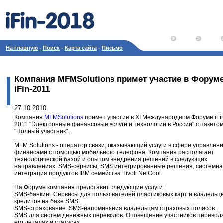
На главную
-
Поиск
-
Карта сайта
-
Письмо
Компания MFMSolutions примет участие в Форум
iFin-2011
27.10.2010
Компания
MFMSolutions
примет участие в XI Международном Форуме iFi
2011 "Электронные финансовые услуги и технологии в России" с пакето
"Полный участник".
MFM Solutions - оператор связи, оказывающий услуги в сфере управлен
финансами с помощью мобильного телефона. Компания располагает
технологической базой и опытом внедрения решений в следующих
направлениях: SMS-сервисы; SMS интегрированные решения, системна
интеграция продуктов IBM семейства Tivoli NetCool.
На Форуме компания представит следующие услуги:
SMS-банкинг. Сервисы для пользователей пластиковых карт и владельц
кредитов на базе SMS.
SMS-страхование. SMS-напоминания владельцам страховых полисов.
SMS для систем денежных переводов. Оповещение участников перевод
его деталях и статусах.